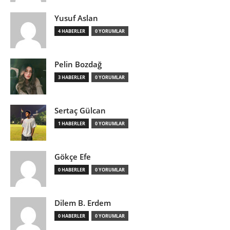
Yusuf Aslan
4 HABERLER
0 YORUMLAR
Pelin Bozdağ
3 HABERLER
0 YORUMLAR
Sertaç Gülcan
1 HABERLER
0 YORUMLAR
Gökçe Efe
0 HABERLER
0 YORUMLAR
Dilem B. Erdem
0 HABERLER
0 YORUMLAR