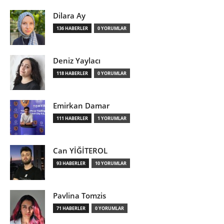
Dilara Ay
136 HABERLER
0 YORUMLAR
Deniz Yaylacı
118 HABERLER
0 YORUMLAR
Emirkan Damar
111 HABERLER
1 YORUMLAR
Can YİĞİTEROL
93 HABERLER
10 YORUMLAR
Pavlina Tomzis
71 HABERLER
0 YORUMLAR