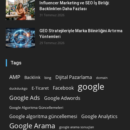
Influencer Marketing ve SEO İş Birliği:
Backlinkten Daha Fazlası
31 Temmuz 2026
GEO Stratejileriyle Marka Bilinirliğini Artırma
Yöntemleri
29 Temmuz 2026
Tags
AMP
Dijital Pazarlama
Backlink
bing
domain
google
Facebook
E-Ticaret
duckduckgo
Google Ads
Google Adwords
Google Algoritma Güncellemeleri
Google algoritma güncellemesi
Google Analytics
Google Arama
google arama sonuçları