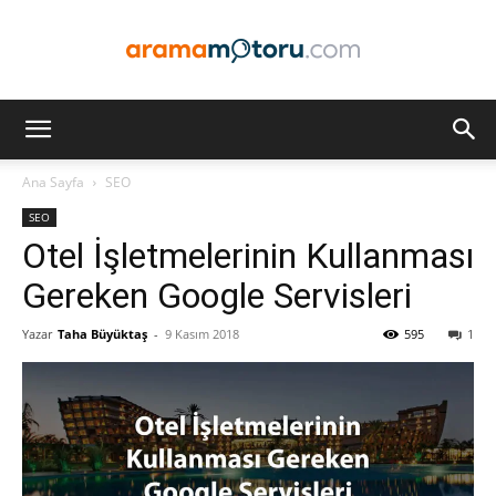
Arama
Ana Sayfa
SEO
SEO
Motoru
Otel İşletmelerinin Kullanması
Gereken Google Servisleri
Yazar
Taha Büyüktaş
-
9 Kasım 2018
595
1
Optimizasyonu
ve