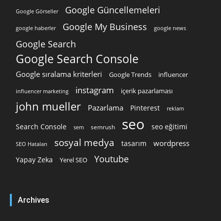
Google Güncellemeleri
Google Görseller
Google My Business
google news
google haberler
Google Search
Google Search Console
Google sıralama kriterleri
Google Trends
influencer
instagram
içerik pazarlaması
influencer marketing
john mueller
Pazarlama
Pinterest
reklam
seo
Search Console
seo eğitimi
semrush
sem
sosyal medya
wordpress
tasarım
SEO Hataları
Youtube
Yapay Zeka
Yerel SEO
Archives