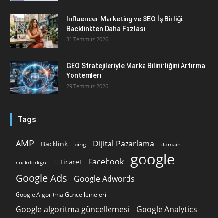
Influencer Marketing ve SEO İş Birliği:
Backlinkten Daha Fazlası
31 Temmuz 2026
GEO Stratejileriyle Marka Bilinirliğini Artırma
Yöntemleri
29 Temmuz 2026
Tags
AMP
Dijital Pazarlama
Backlink
bing
domain
google
Facebook
E-Ticaret
duckduckgo
Google Ads
Google Adwords
Google Algoritma Güncellemeleri
Google algoritma güncellemesi
Google Analytics