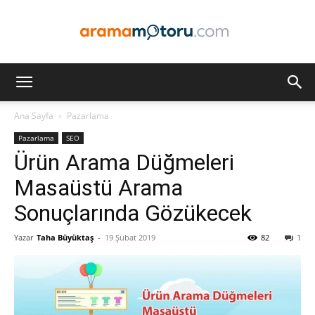
Arama
Ana Sayfa
Pazarlama
Pazarlama
SEO
Motoru
Ürün Arama Düğmeleri
Masaüstü Arama
Sonuçlarında Gözükecek
Optimizasyonu
Yazar
Taha Büyüktaş
-
19 Şubat 2019
82
1
ve