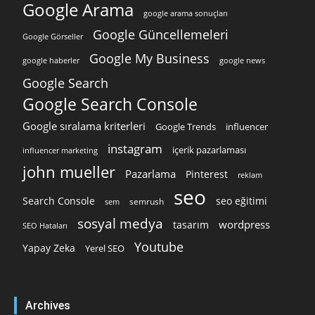
Google Arama
google arama sonuçları
Google Güncellemeleri
Google Görseller
Google My Business
google news
google haberler
Google Search
Google Search Console
Google sıralama kriterleri
Google Trends
influencer
instagram
içerik pazarlaması
influencer marketing
john mueller
Pazarlama
Pinterest
reklam
seo
Search Console
seo eğitimi
semrush
sem
sosyal medya
wordpress
tasarım
SEO Hataları
Youtube
Yapay Zeka
Yerel SEO
Archives