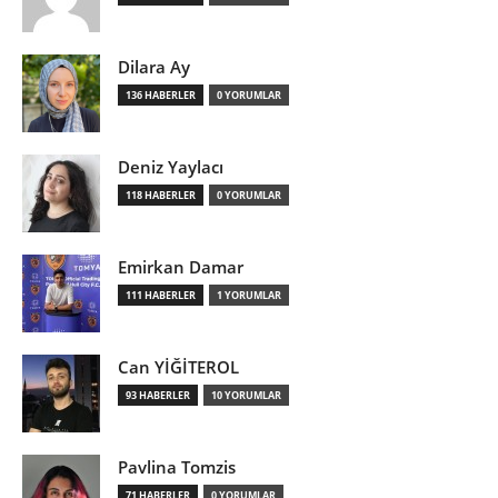
Dilara Ay
136 HABERLER
0 YORUMLAR
Deniz Yaylacı
118 HABERLER
0 YORUMLAR
Emirkan Damar
111 HABERLER
1 YORUMLAR
Can YİĞİTEROL
93 HABERLER
10 YORUMLAR
Pavlina Tomzis
71 HABERLER
0 YORUMLAR