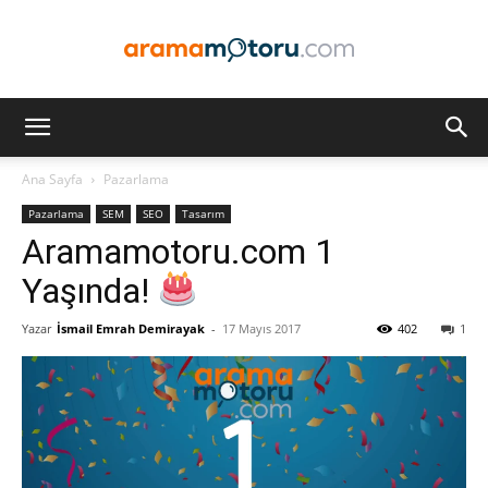
Arama
Ana Sayfa
Pazarlama
Pazarlama
SEM
SEO
Tasarım
Motoru
Aramamotoru.com 1
Yaşında!
Yazar
İsmail Emrah Demirayak
-
17 Mayıs 2017
402
1
Optimizasyonu
ve