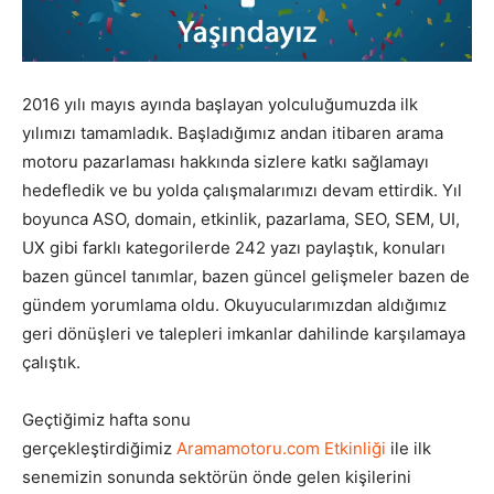
Pazarlaması
2016 yılı mayıs ayında başlayan yolculuğumuzda ilk
yılımızı tamamladık. Başladığımız andan itibaren arama
–
motoru pazarlaması hakkında sizlere katkı sağlamayı
hedefledik ve bu yolda çalışmalarımızı devam ettirdik. Yıl
boyunca ASO, domain, etkinlik, pazarlama, SEO, SEM, UI,
SEO,
UX gibi farklı kategorilerde 242 yazı paylaştık, konuları
bazen güncel tanımlar, bazen güncel gelişmeler bazen de
gündem yorumlama oldu. Okuyucularımızdan aldığımız
geri dönüşleri ve talepleri imkanlar dahilinde karşılamaya
SEM,
çalıştık.
Geçtiğimiz hafta sonu
ASO,
gerçekleştirdiğimiz
Aramamotoru.com Etkinliği
ile ilk
senemizin sonunda sektörün önde gelen kişilerini