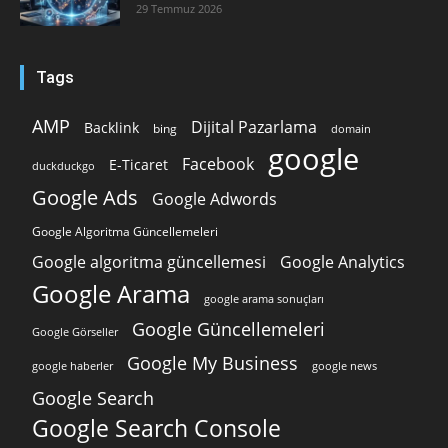
29 Temmuz 2026
Tags
AMP
Dijital Pazarlama
Backlink
bing
domain
google
Facebook
E-Ticaret
duckduckgo
Google Ads
Google Adwords
Google Algoritma Güncellemeleri
Google algoritma güncellemesi
Google Analytics
Google Arama
google arama sonuçları
Google Güncellemeleri
Google Görseller
Google My Business
google news
google haberler
Google Search
Google Search Console