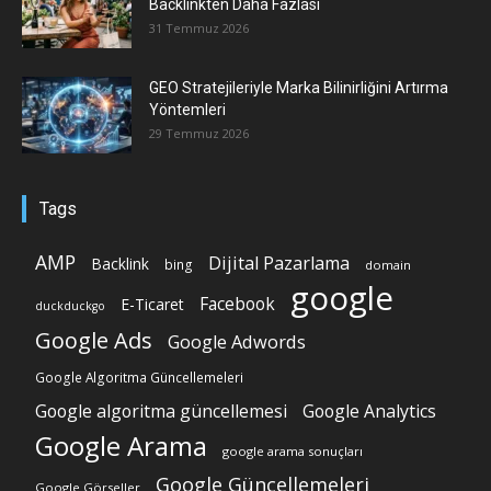
Backlinkten Daha Fazlası
31 Temmuz 2026
GEO Stratejileriyle Marka Bilinirliğini Artırma
Yöntemleri
29 Temmuz 2026
Tags
AMP
Dijital Pazarlama
Backlink
bing
domain
google
Facebook
E-Ticaret
duckduckgo
Google Ads
Google Adwords
Google Algoritma Güncellemeleri
Google algoritma güncellemesi
Google Analytics
Google Arama
google arama sonuçları
Google Güncellemeleri
Google Görseller