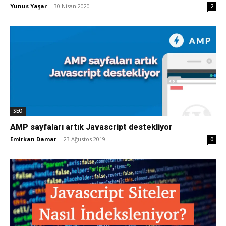
Yunus Yaşar
-
30 Nisan 2020
2
SEO
AMP sayfaları artık Javascript destekliyor
Emirkan Damar
-
23 Ağustos 2019
0