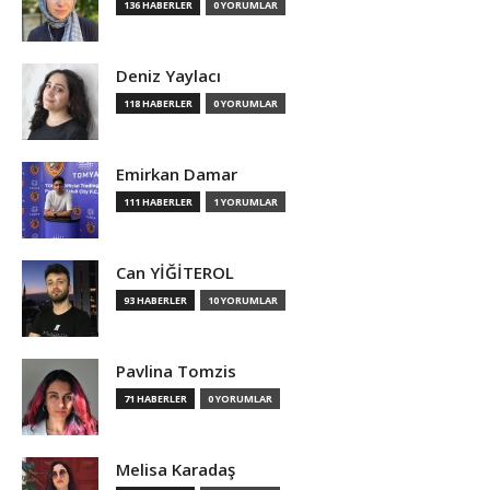
136 HABERLER
0 YORUMLAR
Deniz Yaylacı
118 HABERLER
0 YORUMLAR
Emirkan Damar
111 HABERLER
1 YORUMLAR
Can YİĞİTEROL
93 HABERLER
10 YORUMLAR
Pavlina Tomzis
71 HABERLER
0 YORUMLAR
Melisa Karadaş