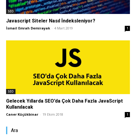
SEO
Javascript Siteler Nasıl İndeksleniyor?
İsmail Emrah Demirayak
-
4 Mart 2019
1
SEO
Gelecek Yıllarda SEO’da Çok Daha Fazla JavaScript
Kullanılacak
Caner Küçükbinar
-
19 Ekim 2018
1
Ara