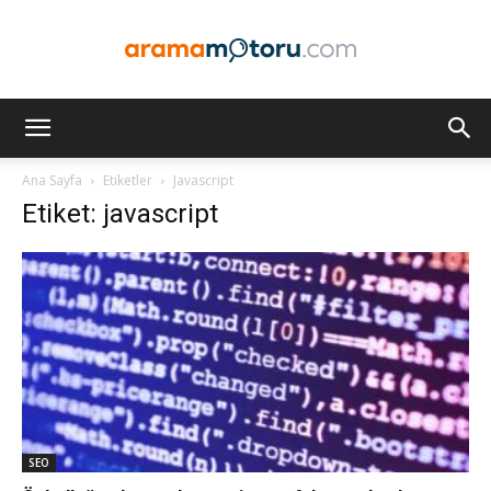
Arama
Ana Sayfa
Etiketler
Javascript
Etiket: javascript
Motoru
Optimizasyonu
ve
SEO