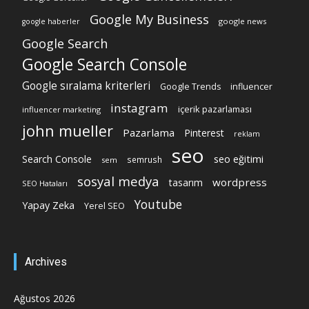
Google My Business
google news
google haberler
Google Search
Google Search Console
Google sıralama kriterleri
Google Trends
influencer
instagram
içerik pazarlaması
influencer marketing
john mueller
Pazarlama
Pinterest
reklam
seo
Search Console
seo eğitimi
semrush
sem
sosyal medya
wordpress
tasarım
SEO Hataları
Youtube
Yapay Zeka
Yerel SEO
Archives
Ağustos 2026