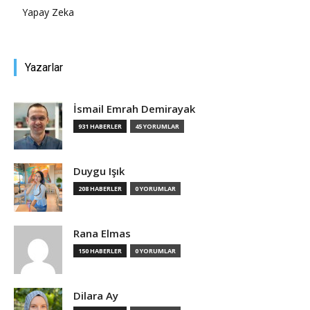
Yapay Zeka
Yazarlar
İsmail Emrah Demirayak
931 HABERLER
45 YORUMLAR
Duygu Işık
208 HABERLER
0 YORUMLAR
Rana Elmas
150 HABERLER
0 YORUMLAR
Dilara Ay