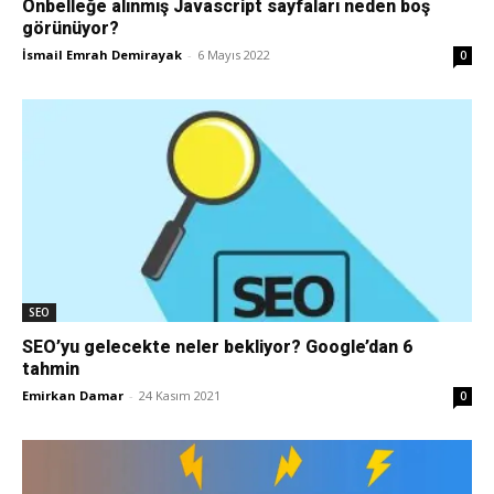
Önbelleğe alınmış Javascript sayfaları neden boş
görünüyor?
Pazarlaması
İsmail Emrah Demirayak
-
6 Mayıs 2022
0
–
SEO,
SEO
SEM,
SEO’yu gelecekte neler bekliyor? Google’dan 6
tahmin
Emirkan Damar
-
24 Kasım 2021
0
ASO,