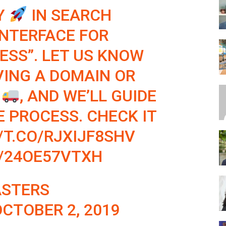
Y
IN SEARCH
INTERFACE FOR
SEO,
ESS”. LET US KNOW
ING A DOMAIN OR
, AND WE’LL GUIDE
SEM,
 PROCESS. CHECK IT
/T.CO/RJXIJF8SHV
M/24OE57VTXH
ASO,
STERS
CTOBER 2, 2019