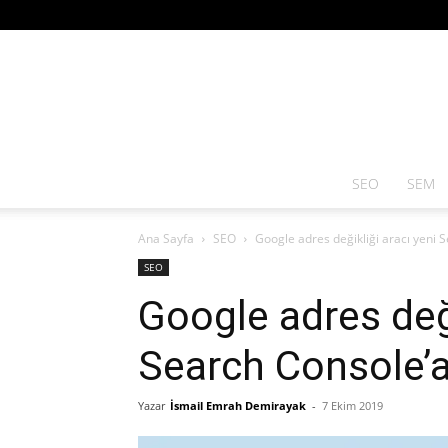
SEO
SEM
Ana Sayfa
SEO
Google adres değikliği aracı yeni 
SEO
Google adres deği
Search Console’a
Yazar
İsmail Emrah Demirayak
-
7 Ekim 2019