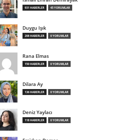
931 HABERLER
45 YORUMLAR
Duygu Işık
208 HABERLER
0 YORUMLAR
Rana Elmas
150 HABERLER
0 YORUMLAR
Dilara Ay
136 HABERLER
0 YORUMLAR
Deniz Yaylacı
118 HABERLER
0 YORUMLAR