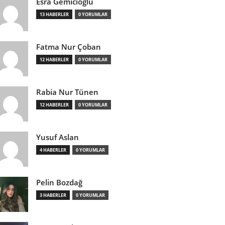
Esra Gemicioğlu
13 HABERLER
0 YORUMLAR
Fatma Nur Çoban
12 HABERLER
0 YORUMLAR
Rabia Nur Tünen
12 HABERLER
0 YORUMLAR
Yusuf Aslan
4 HABERLER
0 YORUMLAR
Pelin Bozdağ
3 HABERLER
0 YORUMLAR