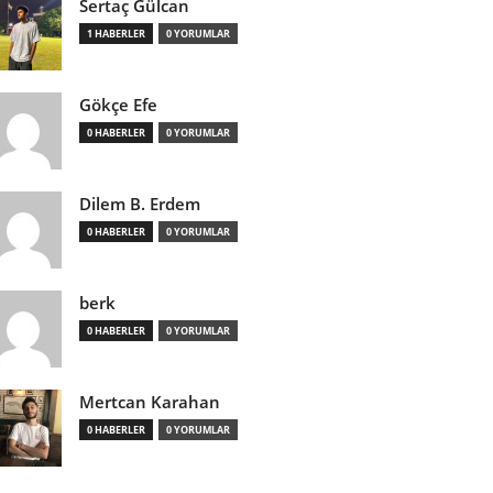
Sertaç Gülcan
1 HABERLER
0 YORUMLAR
Gökçe Efe
0 HABERLER
0 YORUMLAR
Dilem B. Erdem
0 HABERLER
0 YORUMLAR
berk
0 HABERLER
0 YORUMLAR
Mertcan Karahan
0 HABERLER
0 YORUMLAR