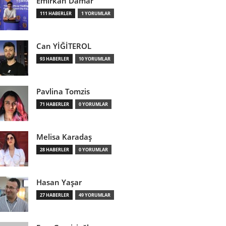
Emirkan Damar
111 HABERLER
1 YORUMLAR
Can YİĞİTEROL
93 HABERLER
10 YORUMLAR
Pavlina Tomzis
71 HABERLER
0 YORUMLAR
Melisa Karadaş
28 HABERLER
0 YORUMLAR
Hasan Yaşar
27 HABERLER
49 YORUMLAR