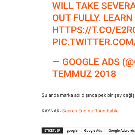
WILL TAKE SEVER
OUT FULLY. LEARN
HTTPS://T.CO/E2
PIC.TWITTER.CO
— GOOGLE ADS (
TEMMUZ 2018
Şu anda marka adı dışında pek bir şey değiş
KAYNAK:
Search Engine Roundtable
ETIKETLER
google
Google Ads
Google Adwords