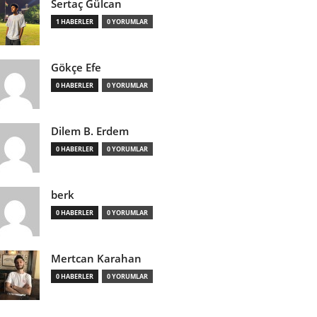
Sertaç Gülcan
1 HABERLER
0 YORUMLAR
Gökçe Efe
0 HABERLER
0 YORUMLAR
Dilem B. Erdem
0 HABERLER
0 YORUMLAR
berk
0 HABERLER
0 YORUMLAR
Mertcan Karahan
0 HABERLER
0 YORUMLAR