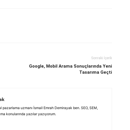
Sonraki İçerik
Google, Mobil Arama Sonuçlarında Yeni
Tasarıma Geçti
ak
jital pazarlama uzmanı İsmail Emrah Demirayak ben. SEO, SEM,
ama konularında yazılar yazıyorum.