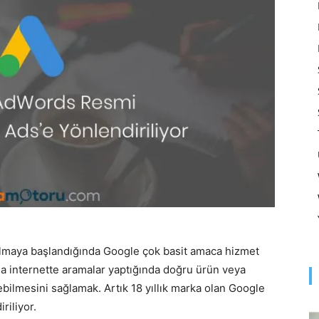
Optimizasyonu
ve
Pazarlaması
nılmaya başlandığında Google çok basit amaca hizmet
da internette aramalar yaptığında doğru ürün veya
–
ebilmesini sağlamak. Artık 18 yıllık marka olan Google
riliyor.