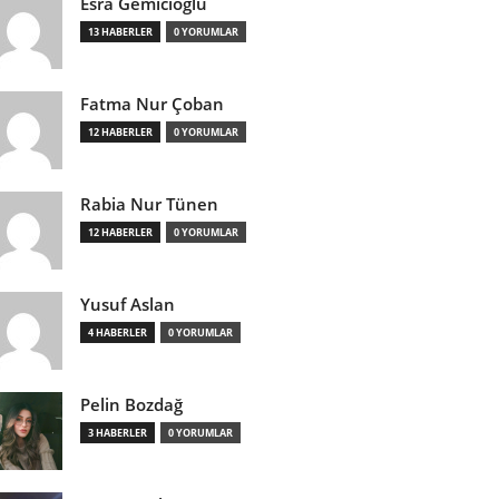
Esra Gemicioğlu
13 HABERLER
0 YORUMLAR
Fatma Nur Çoban
12 HABERLER
0 YORUMLAR
Rabia Nur Tünen
12 HABERLER
0 YORUMLAR
Yusuf Aslan
4 HABERLER
0 YORUMLAR
Pelin Bozdağ
3 HABERLER
0 YORUMLAR