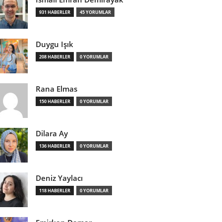
931 HABERLER
45 YORUMLAR
Duygu Işık
208 HABERLER
0 YORUMLAR
Rana Elmas
150 HABERLER
0 YORUMLAR
Dilara Ay
136 HABERLER
0 YORUMLAR
Deniz Yaylacı
118 HABERLER
0 YORUMLAR