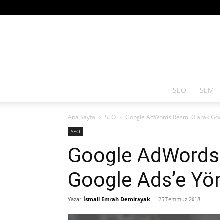
SEO
SEM
Ana Sayfa
SEO
Google AdWords Resmi Olarak Goog
SEO
Google AdWords 
Google Ads’e Yönl
Yazar
İsmail Emrah Demirayak
-
25 Temmuz 2018