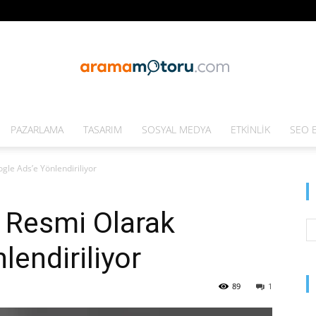
PAZARLAMA
TASARIM
SOSYAL MEDYA
ETKINLIK
SEO E
Arama
le Ads’e Yönlendiriliyor
Resmi Olarak
Motoru
endiriliyor
89
1