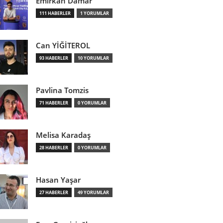
Emirkan Damar
111 HABERLER
1 YORUMLAR
Can YİĞİTEROL
93 HABERLER
10 YORUMLAR
Pavlina Tomzis
71 HABERLER
0 YORUMLAR
Melisa Karadaş
28 HABERLER
0 YORUMLAR
Hasan Yaşar
27 HABERLER
49 YORUMLAR