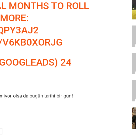
AL MONTHS TO ROLL
 MORE:
RQPY3AJ2
M/V6KB0XORJG
@GOOGLEADS)
24
miyor olsa da bugün tarihi bir gün!