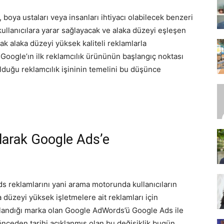
 boya ustaları veya insanları ihtiyacı olabilecek benzeri
kullanıcılara yarar sağlayacak ve alaka düzeyi eşleşen
SEO,
k alaka düzeyi yüksek kaliteli reklamlarla
 Google’ın ilk reklamcılık ürününün başlangıç noktası
lduğu reklamcılık işininin temelini bu düşünce
SEM,
arak Google Ads’e
ASO,
s reklamlarını yani arama motorunda kullanıcıların
a düzeyi yüksek işletmelere ait reklamları için
kullandığı marka olan Google AdWords’ü Google Ads ile
önceden tarihi açıklanmış olan bu değişiklik bugün