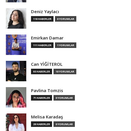
Deniz Yaylacı
118 HABERLER
0 YORUMLAR
Emirkan Damar
111 HABERLER
1 YORUMLAR
Can YİĞİTEROL
93 HABERLER
10 YORUMLAR
Pavlina Tomzis
71 HABERLER
0 YORUMLAR
Melisa Karadaş
28 HABERLER
0 YORUMLAR