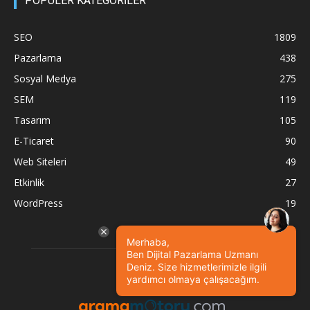
POPÜLER KATEGORİLER
SEO
1809
Pazarlama
438
Sosyal Medya
275
SEM
119
Tasarım
105
E-Ticaret
90
Web Siteleri
49
Etkinlik
27
WordPress
19
Merhaba,
Ben Dijital Pazarlama Uzmanı
Deniz. Size hizmetlerimizle ilgili
yardımcı olmaya çalışacağım.