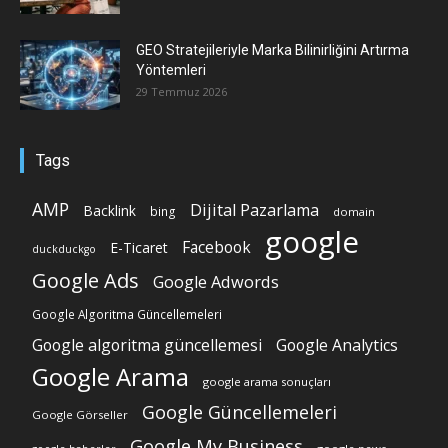
GEO Stratejileriyle Marka Bilinirliğini Artırma
Yöntemleri
29 Temmuz 2026
Tags
AMP
Dijital Pazarlama
Backlink
bing
domain
google
Facebook
E-Ticaret
duckduckgo
Google Ads
Google Adwords
Google Algoritma Güncellemeleri
Google algoritma güncellemesi
Google Analytics
Google Arama
google arama sonuçları
Google Güncellemeleri
Google Görseller
Google My Business