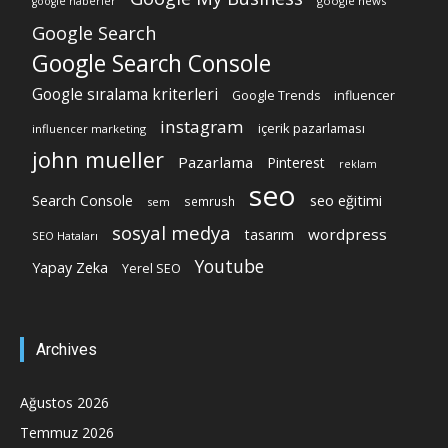
google news
google haberler
Google Search
Google Search Console
Google sıralama kriterleri
Google Trends
influencer
instagram
içerik pazarlaması
influencer marketing
john mueller
Pazarlama
Pinterest
reklam
seo
Search Console
seo eğitimi
semrush
sem
sosyal medya
wordpress
tasarım
SEO Hataları
Youtube
Yapay Zeka
Yerel SEO
Archives
Ağustos 2026
Temmuz 2026