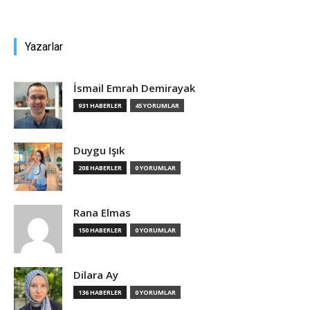
Yazarlar
İsmail Emrah Demirayak
931 HABERLER
45 YORUMLAR
Duygu Işık
208 HABERLER
0 YORUMLAR
Rana Elmas
150 HABERLER
0 YORUMLAR
Dilara Ay
136 HABERLER
0 YORUMLAR