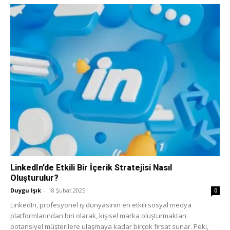
LinkedIn’de Etkili Bir İçerik Stratejisi Nasıl
Oluşturulur?
Duygu Işık
-
18 Şubat 2025
0
LinkedIn, profesyonel iş dünyasının en etkili sosyal medya
platformlarından biri olarak, kişisel marka oluşturmaktan
potansiyel müşterilere ulaşmaya kadar birçok fırsat sunar. Peki,