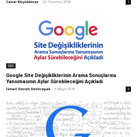
Caner Küçükbinar
-
24 Temmuz 2018
1
Pazarlaması
–
SEO,
SEO
Google Site Değişikliklerinin Arama Sonuçlarına
Yansımasının Aylar Sürebileceğini Açıkladı
İsmail Emrah Demirayak
-
9 Mayıs 2018
0
SEM,
ASO,