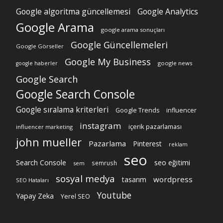
Google algoritma güncellemesi
Google Analytics
Google Arama
google arama sonuçları
Google Güncellemeleri
Google Görseller
Google My Business
google news
google haberler
Google Search
Google Search Console
Google sıralama kriterleri
Google Trends
influencer
instagram
içerik pazarlaması
influencer marketing
john mueller
Pazarlama
Pinterest
reklam
seo
Search Console
seo eğitimi
semrush
sem
sosyal medya
wordpress
tasarım
SEO Hataları
Youtube
Yapay Zeka
Yerel SEO