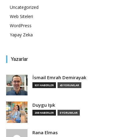
Uncategorized
Web Siteleri
WordPress
Yapay Zeka
Yazarlar
İsmail Emrah Demirayak
931 HABERLER
45 YORUMLAR
Duygu Işık
208 HABERLER
0 YORUMLAR
Rana Elmas