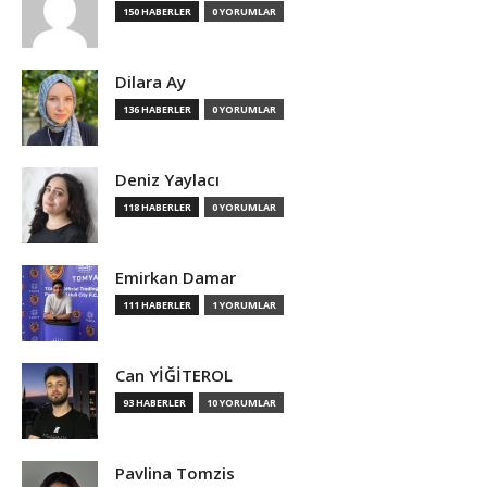
150 HABERLER
0 YORUMLAR
Dilara Ay
136 HABERLER
0 YORUMLAR
Deniz Yaylacı
118 HABERLER
0 YORUMLAR
Emirkan Damar
111 HABERLER
1 YORUMLAR
Can YİĞİTEROL
93 HABERLER
10 YORUMLAR
Pavlina Tomzis