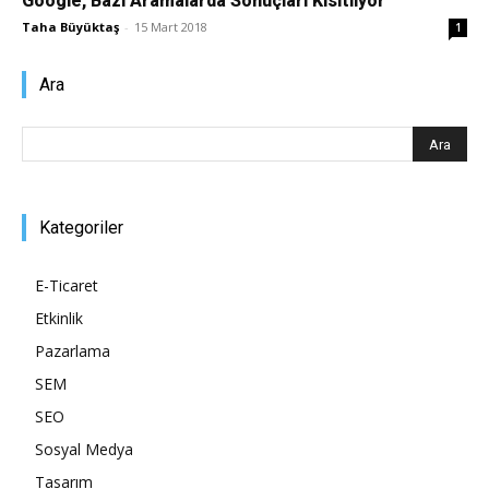
Google, Bazı Aramalarda Sonuçları Kısıtlıyor
Taha Büyüktaş
-
15 Mart 2018
1
Ara
Kategoriler
E-Ticaret
Etkinlik
Pazarlama
SEM
SEO
Sosyal Medya
Tasarım