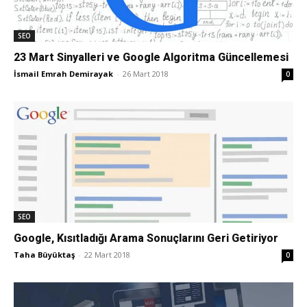
Tasarım,
SEO
23 Mart Sinyalleri ve Google Algoritma Güncellemesi
İsmail Emrah Demirayak
-
26 Mart 2018
0
UI/UX
SEO
Google, Kısıtladığı Arama Sonuçlarını Geri Getiriyor
Taha Büyüktaş
-
22 Mart 2018
0