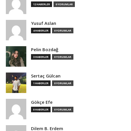
12 HABERLER
0 YORUMLAR
Yusuf Aslan
4 HABERLER
0 YORUMLAR
Pelin Bozdağ
3 HABERLER
0 YORUMLAR
Sertaç Gülcan
1 HABERLER
0 YORUMLAR
Gökçe Efe
0 HABERLER
0 YORUMLAR
Dilem B. Erdem