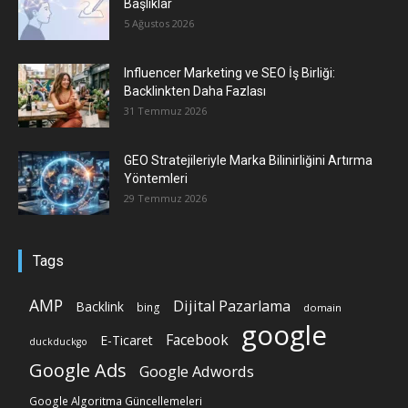
Başlıklar
5 Ağustos 2026
Influencer Marketing ve SEO İş Birliği:
Backlinkten Daha Fazlası
31 Temmuz 2026
GEO Stratejileriyle Marka Bilinirliğini Artırma
Yöntemleri
29 Temmuz 2026
Tags
AMP
Dijital Pazarlama
Backlink
bing
domain
google
Facebook
E-Ticaret
duckduckgo
Google Ads
Google Adwords
Google Algoritma Güncellemeleri