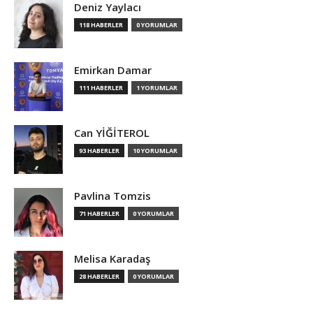
Deniz Yaylacı
118 HABERLER
0 YORUMLAR
Emirkan Damar
111 HABERLER
1 YORUMLAR
Can YİĞİTEROL
93 HABERLER
10 YORUMLAR
Pavlina Tomzis
71 HABERLER
0 YORUMLAR
Melisa Karadaş
28 HABERLER
0 YORUMLAR