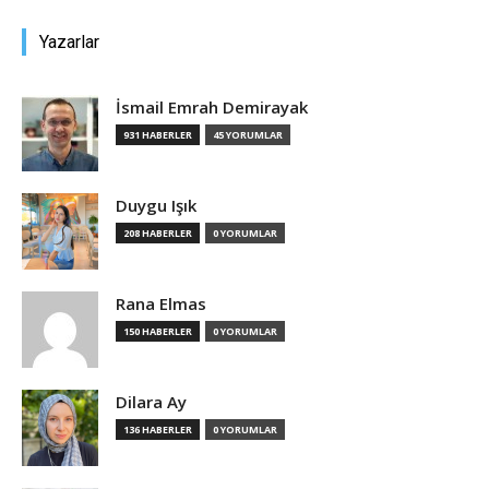
Yazarlar
İsmail Emrah Demirayak
931 HABERLER
45 YORUMLAR
Duygu Işık
208 HABERLER
0 YORUMLAR
Rana Elmas
150 HABERLER
0 YORUMLAR
Dilara Ay
136 HABERLER
0 YORUMLAR