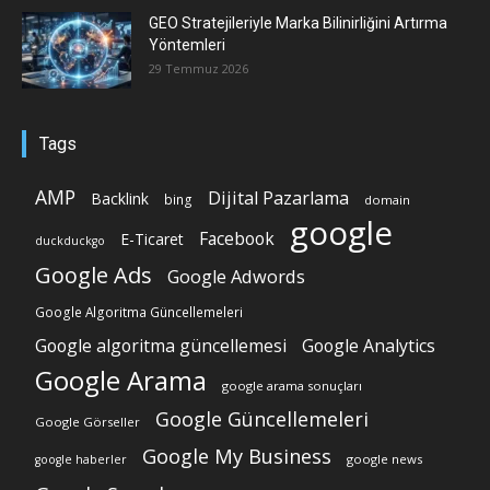
GEO Stratejileriyle Marka Bilinirliğini Artırma
Yöntemleri
29 Temmuz 2026
Tags
AMP
Dijital Pazarlama
Backlink
bing
domain
google
Facebook
E-Ticaret
duckduckgo
Google Ads
Google Adwords
Google Algoritma Güncellemeleri
Google algoritma güncellemesi
Google Analytics
Google Arama
google arama sonuçları
Google Güncellemeleri
Google Görseller
Google My Business
google news
google haberler