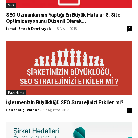
SEO
SEO Uzmanlarının Yaptığı En Büyük Hatalar 8: Site
Optimizasyonunu Düzenli Olarak...
İsmail Emrah Demirayak
-
18 Nisan 2018
0
Pazarlama
İşletmenizin Büyüklüğü SEO Stratejinizi Etkiler mi?
Caner Küçükbinar
-
17 Ağustos 2017
0