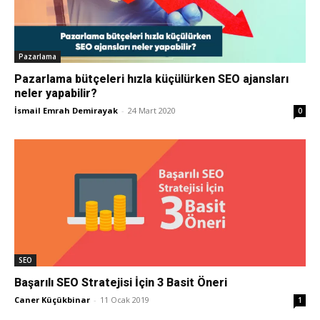
Tasarım,
Pazarlama
Pazarlama bütçeleri hızla küçülürken SEO ajansları
UI/UX
neler yapabilir?
İsmail Emrah Demirayak
-
24 Mart 2020
0
SEO
Başarılı SEO Stratejisi İçin 3 Basit Öneri
Caner Küçükbinar
-
11 Ocak 2019
1