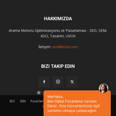
HAKKIMIZDA
Arama Motoru Optimizasyonu ve Pazarlaması - SEO, SEM,
ASO, Tasarım, UI/UX
İletişim:
seo@imza.com
BIZI TAKIP EDIN
Merhaba,
Ben Dijital Pazarlama Uzmanı
SEO
SEM
Pazarlama
Tasarım
Sosyal Medya
Etkinlik
Deniz. Size hizmetlerimizle ilgili
SEO Eğitimi
İletişim
yardımcı olmaya çalışacağım.
© Powered by
imza