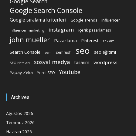
Google Search
Google Search Console
Google sıralama kriterleri
Google Trends
influencer
instagram
içerik pazarlaması
influencer marketing
john mueller
Pazarlama
Pinterest
reklam
seo
Search Console
seo eğitimi
semrush
sem
sosyal medya
wordpress
tasarım
SEO Hataları
Youtube
Yapay Zeka
Yerel SEO
Archives
Ağustos 2026
Temmuz 2026
Haziran 2026