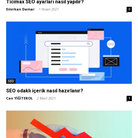
Ticimax SEO ayarları nasıl yapılır?
Emirkan Damar
-
1 Nisan 2021
0
Pazarlaması
–
SEO,
SEO
SEO odaklı içerik nasıl hazırlanır?
SEM,
Can YİĞİTEROL
-
2 Mart 2021
1
ASO,