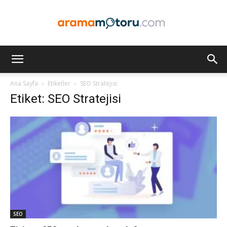
Arama
Ana Sayfa
Etiketler
SEO Stratejisi
Etiket: SEO Stratejisi
Motoru
Optimizasyonu
ve
SEO