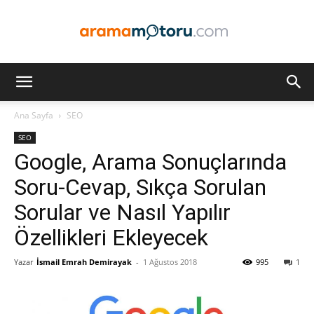
Arama
Ana Sayfa
SEO
SEO
Motoru
Google, Arama Sonuçlarında
Soru-Cevap, Sıkça Sorulan
Sorular ve Nasıl Yapılır
Optimizasyonu
Özellikleri Ekleyecek
Yazar
İsmail Emrah Demirayak
-
1 Ağustos 2018
995
1
ve