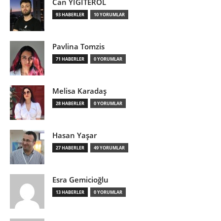
Can YİĞİTEROL
93 HABERLER
10 YORUMLAR
Pavlina Tomzis
71 HABERLER
0 YORUMLAR
Melisa Karadaş
28 HABERLER
0 YORUMLAR
Hasan Yaşar
27 HABERLER
49 YORUMLAR
Esra Gemicioğlu
13 HABERLER
0 YORUMLAR