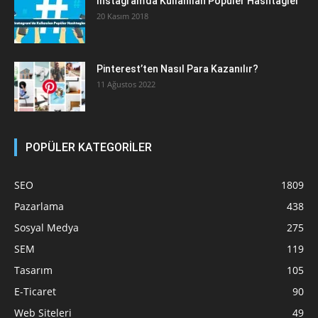
Instagram’da Kullanılan Popüler Hashtagler
20 Kasım 2018
Pinterest’ten Nasıl Para Kazanılır?
11 Ağustos 2022
POPÜLER KATEGORİLER
SEO
1809
Pazarlama
438
Sosyal Medya
275
SEM
119
Tasarım
105
E-Ticaret
90
Web Siteleri
49