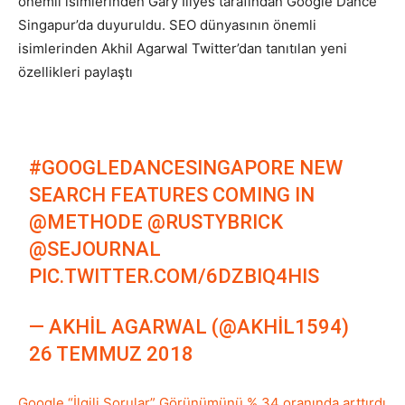
önemli isimlerinden Gary Illyes tarafından Google Dance
Singapur’da duyuruldu. SEO dünyasının önemli
Tasarım,
isimlerinden Akhil Agarwal Twitter’dan tanıtılan yeni
özellikleri paylaştı
UI/UX
#GOOGLEDANCESINGAPORE
NEW
SEARCH FEATURES COMING IN
@METHODE
@RUSTYBRICK
@SEJOURNAL
PIC.TWITTER.COM/6DZBIQ4HIS
— AKHIL AGARWAL (@AKHIL1594)
26 TEMMUZ 2018
Google “İlgili Sorular” Görünümünü % 34 oranında arttırdı