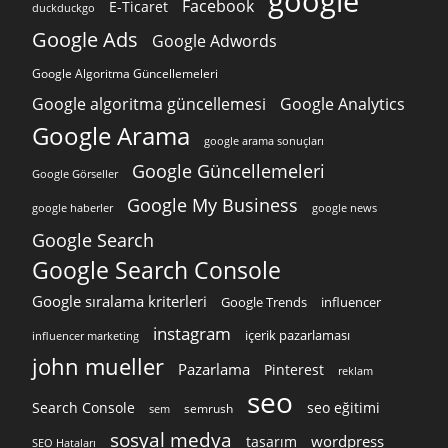
google
Facebook
E-Ticaret
duckduckgo
Google Ads
Google Adwords
Google Algoritma Güncellemeleri
Google algoritma güncellemesi
Google Analytics
Google Arama
google arama sonuçları
Google Güncellemeleri
Google Görseller
Google My Business
google news
google haberler
Google Search
Google Search Console
Google sıralama kriterleri
Google Trends
influencer
instagram
içerik pazarlaması
influencer marketing
john mueller
Pazarlama
Pinterest
reklam
seo
Search Console
seo eğitimi
semrush
sem
sosyal medya
wordpress
tasarım
SEO Hataları