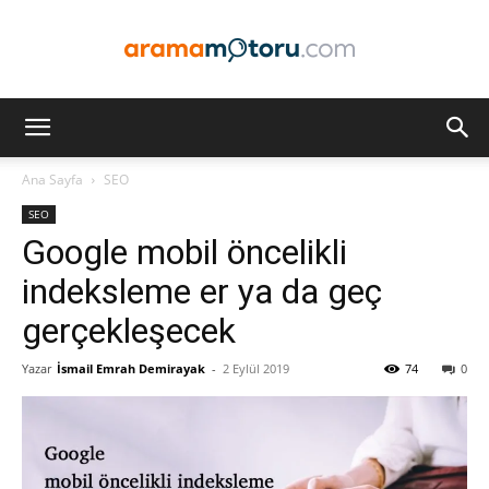
Arama
Ana Sayfa
SEO
SEO
Motoru
Google mobil öncelikli
indeksleme er ya da geç
gerçekleşecek
Optimizasyonu
Yazar
İsmail Emrah Demirayak
-
2 Eylül 2019
74
0
ve