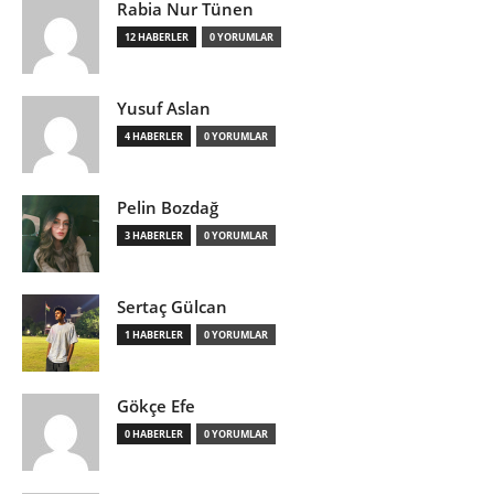
Rabia Nur Tünen
12 HABERLER
0 YORUMLAR
Yusuf Aslan
4 HABERLER
0 YORUMLAR
Pelin Bozdağ
3 HABERLER
0 YORUMLAR
Sertaç Gülcan
1 HABERLER
0 YORUMLAR
Gökçe Efe
0 HABERLER
0 YORUMLAR