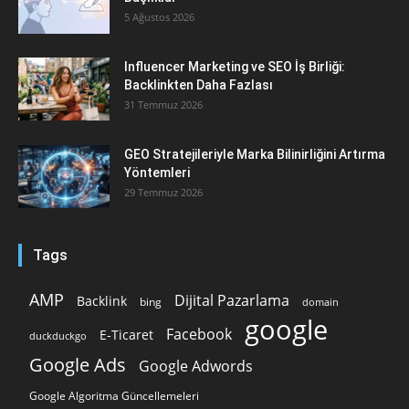
5 Ağustos 2026
Influencer Marketing ve SEO İş Birliği:
Backlinkten Daha Fazlası
31 Temmuz 2026
GEO Stratejileriyle Marka Bilinirliğini Artırma
Yöntemleri
29 Temmuz 2026
Tags
AMP
Dijital Pazarlama
Backlink
bing
domain
google
Facebook
E-Ticaret
duckduckgo
Google Ads
Google Adwords
Google Algoritma Güncellemeleri