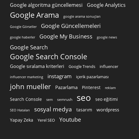
Google algoritma güncellemesi
Google Analytics
Google Arama
google arama sonuçları
Google Güncellemeleri
Google Görseller
Google My Business
google news
google haberler
Google Search
Google Search Console
Google sıralama kriterleri
Google Trends
influencer
instagram
içerik pazarlaması
influencer marketing
john mueller
Pazarlama
Pinterest
reklam
seo
Search Console
seo eğitimi
semrush
sem
sosyal medya
wordpress
tasarım
SEO Hataları
Youtube
Yapay Zeka
Yerel SEO