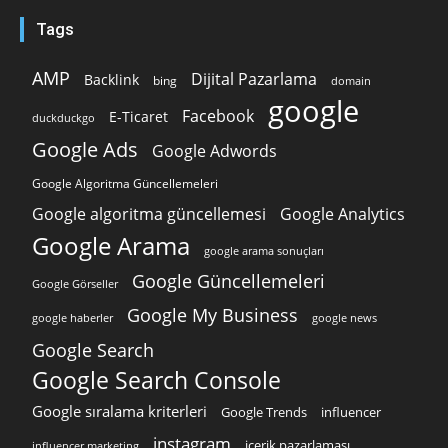
Tags
AMP
Dijital Pazarlama
Backlink
bing
domain
google
Facebook
E-Ticaret
duckduckgo
Google Ads
Google Adwords
Google Algoritma Güncellemeleri
Google algoritma güncellemesi
Google Analytics
Google Arama
google arama sonuçları
Google Güncellemeleri
Google Görseller
Google My Business
google news
google haberler
Google Search
Google Search Console
Google sıralama kriterleri
Google Trends
influencer
instagram
içerik pazarlaması
influencer marketing