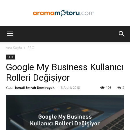
Arama
Ana Sayfa
SEO
SEO
Motoru
Google My Business Kullanıcı
Rolleri Değişiyor
Yazar
İsmail Emrah Demirayak
-
13 Aralık 2018
196
2
Optimizasyonu
ve